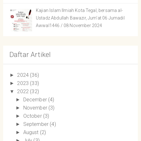
Kajian Islam Ilmiah Kota Tegal, bersama al-
Ustadz Abdullah Bawazir, Jum'at 06 Jumadil
Awwal1446 / 08 November 2024
Daftar Artikel
2024
(36)
►
2023
(33)
►
2022
(32)
▼
December
(4)
►
November
(3)
►
October
(3)
►
September
(4)
►
August
(2)
►
July
(3)
►