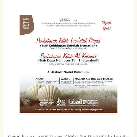
Kajian Islam Ilmiah Masjid Ali Bin Abi Thalib Kota Tegal -