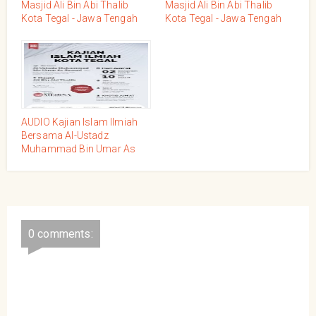
Masjid Ali Bin Abi Thalib
Masjid Ali Bin Abi Thalib
Kota Tegal - Jawa Tengah
Kota Tegal - Jawa Tengah
Bersama Ustadz
Bersama Ustadz
Abdurrahman Poso
Muhammad Rijal, LC
Hafidzahullah, Jum'at 10
Hafidzahullah, Jum'at 09
Dzulqo'dah 1445 / 18 Mei
Dzulqo'dah 1445/17 Mei
2024
2024
AUDIO Kajian Islam Ilmiah
Bersama Al-Ustadz
Muhammad Bin Umar As
Sewed Hafidzahullah
Jum'at, 02 Dzulqo'dah
1445/10 Mei 2024 Masjid Ali
Bin Abi Thalib Kota Tegal -
Jawa Tengah
0 comments: