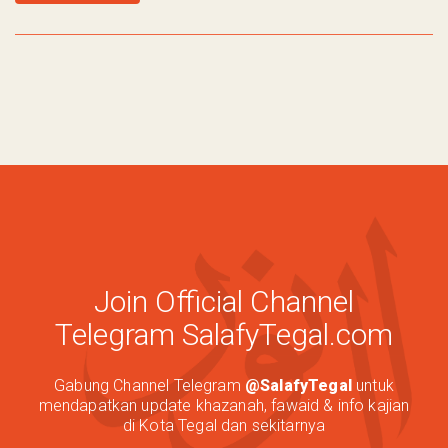
Join Official Channel
Telegram SalafyTegal.com
Gabung Channel Telegram
@SalafyTegal
untuk
mendapatkan update khazanah, fawaid & info kajian
di Kota Tegal dan sekitarnya