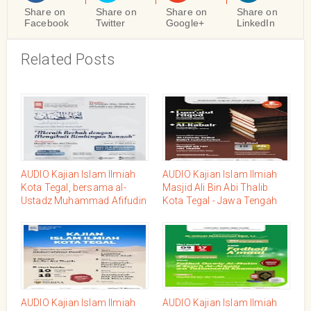
Share on
Share on
Share on
Share on
Facebook
Twitter
Google+
LinkedIn
Related Posts
AUDIO Kajian Islam Ilmiah
AUDIO Kajian Islam Ilmiah
Kota Tegal, bersama al-
Masjid Ali Bin Abi Thalib
Ustadz Muhammad Afifudin
Kota Tegal - Jawa Tengah
as-Sidawy, Jum'at, 23
Bersama Ustadz Saiful
Dzulqo'dah 1445 / 31 Mei
Bahri Hafidzahullah, Ahad
2024
18 Dzulqo'dah 1445 / 26 Mei
2024
AUDIO Kajian Islam Ilmiah
AUDIO Kajian Islam Ilmiah