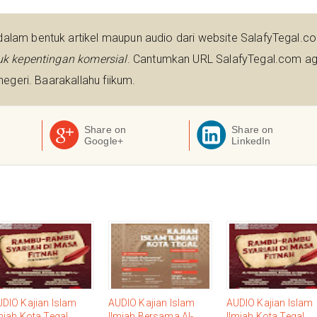
lam bentuk artikel maupun audio dari website SalafyTegal.c
uk kepentingan komersial
. Cantumkan URL SalafyTegal.com ag
egeri. Baarakallahu fiikum.
Share on
Share on
Google+
LinkedIn
DIO Kajian Islam
AUDIO Kajian Islam
AUDIO Kajian Islam
miah Kota Tegal,
Ilmiah Bersama Al-
Ilmiah Kota Tegal,