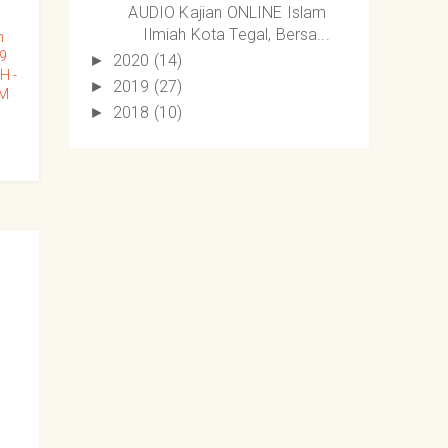
AUDIO Kajian ONLINE Islam
Ilmiah Kota Tegal, Bersa...
n
9
2020
(14)
►
H -
2019
(27)
►
 M
2018
(10)
►