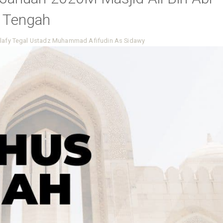
a Tengah
lafy Tegal
Ustadz Muhammad Afifudin As Sidawy