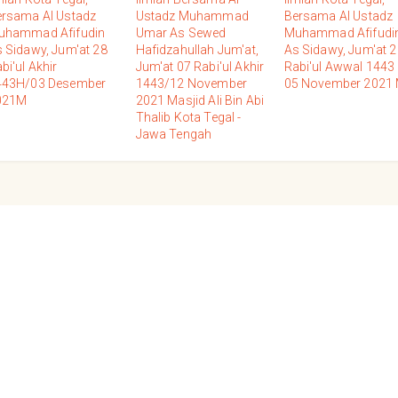
rsama Al Ustadz
Ustadz Muhammad
Bersama Al Ustadz
uhammad Afifudin
Umar As Sewed
Muhammad Afifudi
 Sidawy, Jum'at 28
Hafidzahullah Jum'at,
As Sidawy, Jum'at 2
bi'ul Akhir
Jum'at 07 Rabi'ul Akhir
Rabi'ul Awwal 1443 
443H/03 Desember
1443/12 November
05 November 2021
021M
2021 Masjid Ali Bin Abi
Thalib Kota Tegal -
Jawa Tengah