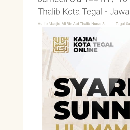
Thalib Kota Tegal - Jaw
Audio
Masjid Ali Bin Abi Thalib
Nurus Sunnah Tegal
Sa