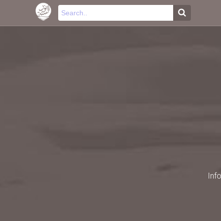
-->
Inf