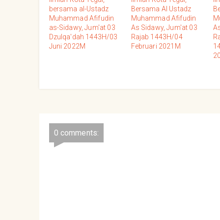
bersama al-Ustadz
Bersama Al Ustadz
Be
Muhammad Afifudin
Muhammad Afifudin
M
as-Sidawy, Jum'at 03
As Sidawy, Jum'at 03
As
Dzulqa'dah 1443H/03
Rajab 1443H/04
Ra
Juni 2022M
Februari 2021M
1
2
0 comments: