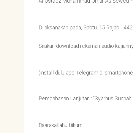
Al-Ustadz Muhammad Umar As Sewed Ha
Dilaksanakan pada, Sabtu, 15 Rajab 144
Silakan download rekaman audio kajiann
(install dulu app Telegram di smartphon
Pembahasan Lanjutan : "Syarhus Sunnah 
Baarakallahu fiikum.