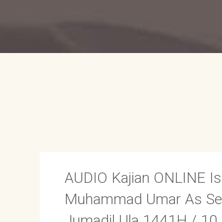
AUDIO Kajian ONLINE Is
Muhammad Umar As Sewe
Jumadil Ula 1441H / 10 