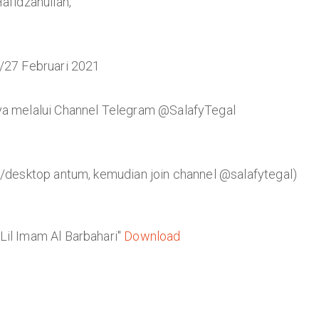
fidzahullah,
2/27 Februari 2021
ya melalui Channel Telegram @SalafyTegal
e/desktop antum, kemudian join channel @salafytegal)
Lil Imam Al Barbahari"
Download