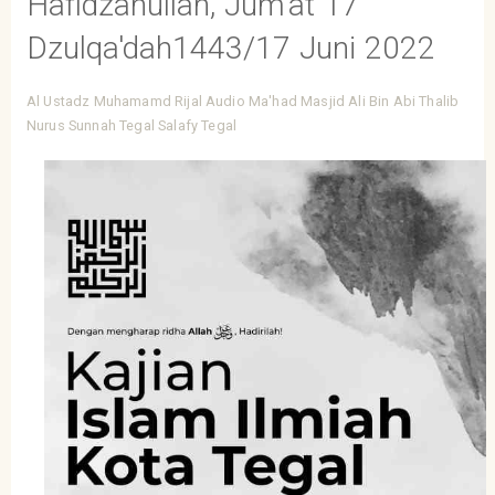
Hafidzahullah, Jum'at 17
Dzulqa'dah1443/17 Juni 2022
Al Ustadz Muhamamd Rijal
Audio
Ma'had
Masjid Ali Bin Abi Thalib
Nurus Sunnah Tegal
Salafy Tegal