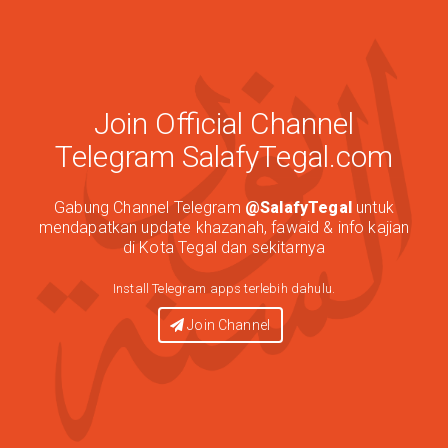
Join Official Channel
Telegram SalafyTegal.com
Gabung Channel Telegram
@SalafyTegal
untuk
mendapatkan update khazanah, fawaid & info kajian
di Kota Tegal dan sekitarnya
Install Telegram apps terlebih dahulu.
Join Channel