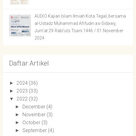
AUDIO Kajian Islam Ilmiah Kota Tegal, bersama
al-Ustadz Muhammad Afifudin as-Sidawy,
Jum'at 29 Rabi'uts Tsani 1446 / 01 November
2024
Daftar Artikel
2024
(36)
►
2023
(33)
►
2022
(32)
▼
December
(4)
►
November
(3)
►
October
(3)
►
September
(4)
►