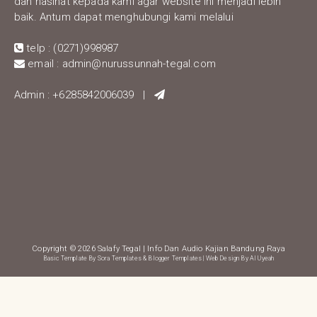
dan nasihat kepada kami agar website ini menjadi lebih
baik. Antum dapat menghubungi kami melalui
telp : (0271)998987
email : admin@nurussunnah-tegal.com
Admin : +6285842006039 |
Copyright ©
2026
Salafy Tegal
| Info Dan Audio Kajian Bandung Raya
Basic Template By
Sora Templates
&
Blogger Templates
| Web Design By
Al Uyeah