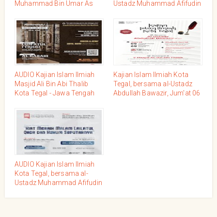
Muhammad Bin Umar As
Ustadz Muhammad Afifudin
Sewed Hafidzahullah
as-Sidawy, Jum'at, 24
Jum'at, 02 Dzulqo'dah
Syawal 1445 / 03 Mei 2024
1445/10 Mei 2024 Masjid Ali
Bin Abi Thalib Kota Tegal -
Jawa Tengah
AUDIO Kajian Islam Ilmiah
Kajian Islam Ilmiah Kota
Masjid Ali Bin Abi Thalib
Tegal, bersama al-Ustadz
Kota Tegal - Jawa Tengah
Abdullah Bawazir, Jum'at 06
Bersama Ustadz Saiful
Jumadil Awwal1446 / 08
Bahri Hafidzahullah, Ahad
November 2024
19 Syawal 1445 / 28 April
2024
AUDIO Kajian Islam Ilmiah
Kota Tegal, bersama al-
Ustadz Muhammad Afifudin
as-Sidawy, Senin 21
Ramadhan 1445H / 01 April
2024