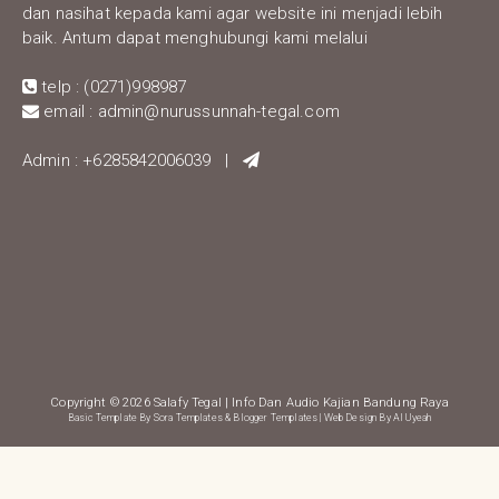
dan nasihat kepada kami agar website ini menjadi lebih
baik. Antum dapat menghubungi kami melalui
telp : (0271)998987
email : admin@nurussunnah-tegal.com
Admin : +6285842006039 |
Copyright ©
2026
Salafy Tegal
| Info Dan Audio Kajian Bandung Raya
Basic Template By
Sora Templates
&
Blogger Templates
| Web Design By
Al Uyeah