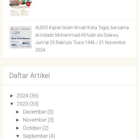
AUDIO Kajian Islam Ilmiah Kota Tegal, bersama
al-Ustadz Muhammad Afifudin as-Sidawy,
Jum'at 29 Rabi'uts Tsani 1446 / 01 November
2024
Daftar Artikel
2024
(36)
►
2023
(33)
▼
December
(3)
►
November
(3)
►
October
(2)
►
September
(4)
▼