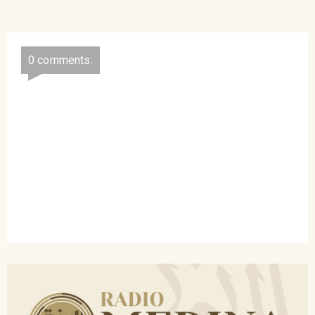
Muhammad Rijal, LC
Hafidzahullah, Jum'at 28
Syawal 1444H - 19 Mei
2023M
0 comments: