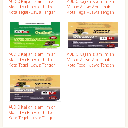
AUDIO Kajian Islam Ilmiah
AUDIO Kajian Islam Ilmiah
Masjid Ali Bin Abi Thalib
Masjid Ali Bin Abi Thalib
Kota Tegal - Jawa Tengah
Kota Tegal - Jawa Tengah
Bersama Ustadz
Bersama Ustadz
Muhammad Rijal, LC
Muhammad Rijal, LC
Hafidzahullah, Jum'at 09
Hafidzahullah, Jum'at 07
Dzulqo'dah 1445/17 Mei
Rajab 1445 / 19 Januari
2024
2024
AUDIO Kajian Islam Ilmiah
AUDIO Kajian Islam Ilmiah
Masjid Ali Bin Abi Thalib
Masjid Ali Bin Abi Thalib
Kota Tegal - Jawa Tengah
Kota Tegal - Jawa Tengah
Bersama Ustadz
Bersama Ustadz
Muhammad Rijal, LC
Muhammad Rijal, LC
Hafidzahullah, Jum'at 05
Hafidzahullah, Jum'at 01
Rabi'uts tsani 1445/20
Shafar 1445H - 18 Agustus
Oktober 2023
2023M
AUDIO Kajian Islam Ilmiah
Masjid Ali Bin Abi Thalib
Kota Tegal - Jawa Tengah
Bersama Ustadz