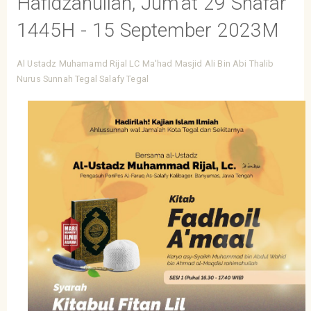
Hafidzahullah, Jum'at 29 Shafar
1445H - 15 September 2023M
Al Ustadz Muhamamd Rijal
LC
Ma'had
Masjid Ali Bin Abi Thalib
Nurus Sunnah Tegal
Salafy Tegal