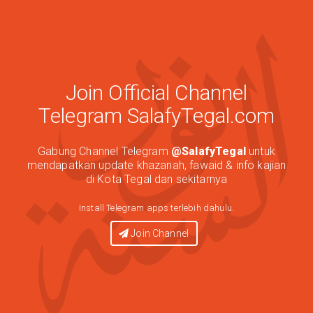
Join Official Channel
Telegram SalafyTegal.com
Gabung Channel Telegram
@SalafyTegal
untuk
mendapatkan update khazanah, fawaid & info kajian
di Kota Tegal dan sekitarnya
Install Telegram apps terlebih dahulu.
Join Channel