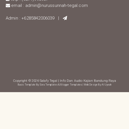
email : admin@nurussunnah-tegal.com
Admin : +6285842006039 |
Copyright ©
2026
Salafy Tegal
| Info Dan Audio Kajian Bandung Raya
Basic Template By
Sora Templates
&
Blogger Templates
| Web Design By
Al Uyeah